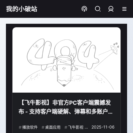
我的小破站
登录
【飞牛影视】非官方PC客户端震撼发
布 - 支持客户端硬解、弹幕和多账户管
理等功能
2025-11-06
播放软件
桌面应用
飞牛影视
硬件加速
飞牛
fn