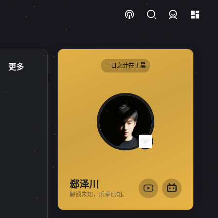
登录
更多
一日之计在于晨
郄泽川
解锁未知，乐享已知。