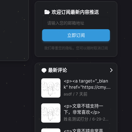
欢迎订阅最新内容推送
立即订阅
我们尊重您的隐私，您可以随时取消订阅
最新评论
<p><a target="_blan
k" href="https://cmy.h
omes/register?aff=HB
asdf /
7 天前
VX">https://cmy.home
1
2
1
1
3
蓝屏防止
软件推荐
转载
UAC
Windows
s/register?aff=HBVX
<p>文章不错支持一
</a></p><p>建议您试
下，非常喜欢</p>
1
1
1
1
应用卸载
Windows更新
代码注入
Mac
试草莓云机场，可以流
姓名测试打分 /
6-29-202
畅观看youtube和tikto
6
k，上reddit/x也没有问
<p>文章不错非常喜