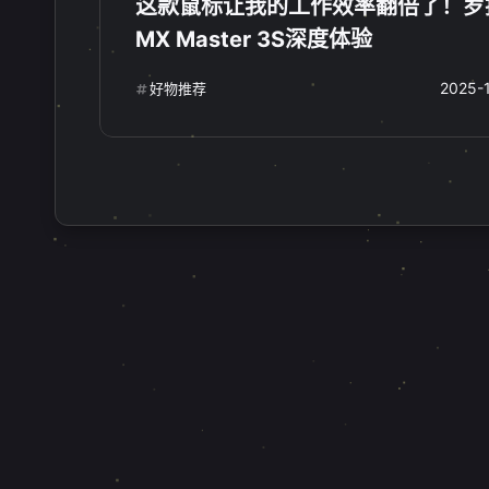
这款鼠标让我的工作效率翻倍了！罗
MX Master 3S深度体验
2025-
好物推荐
互动
最近评论
stonewu
stonewu
<p><a target="_blank"
<p>文章不错支持一下，非
href="https://cmy.homes/regi
欢</p>
ster?
7 天前
6-29-2026