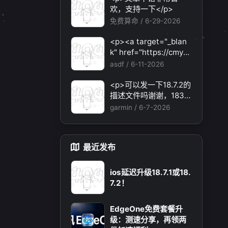
题，还有各种ai优化节
欢，支持一下</p>
点。</p>
免费算命 /
6-29-2026
<p><a target="_blan
k" href="https://cmy5.
network/register?aff=
asdf /
6-11-2026
HBVX">https://cmy5.n
etwork/register?aff=H
<p>可以发一下18.7.2的
BVX</a></p><p>建议
描述文件吗谢谢，1838
您试试草莓云机场，可
231694@qq.com</p>
garmin /
6-7-2026
以流畅观看youtube和ti
ktok，上reddit/x也没
月 2025
十一月 2025
有问题，还有各种ai优
19
篇
篇
最近发布
化节点。</p>
ios延迟升级18.7.1或18.
7.2！
EdgeOne免费套餐升
级：测速分享，再领两