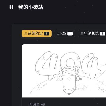
我的小破站
在线工具
今日热榜
数据统计
系统稳定
IOS
年终总结
1
1
1
乱七八糟
视频教程
DCM
1
0
开源
软件推荐
手机
1
2
1
虚拟机
极空间
NAS
1
1
2
Windows更新
注册表操作
1
1
Docker命令
查看列表
镜像
1
1
UAC
fnos
飞牛
1
1
1
桌面应用
本地应用
1panel
1
1
实用教程
未读