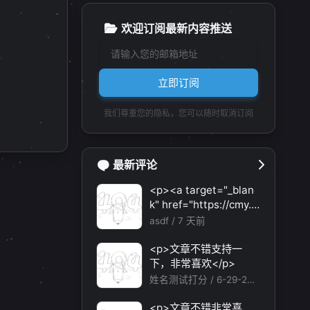
欢迎订阅最新内容推送
立即订阅
1
我们尊重您的隐私，您可以随时取消订阅
最新评论
<p><a target="_blan
k" href="https://cmy.h
omes/register?aff=HB
asdf /
7 天前
VX">https://cmy.home
1
2
1
1
3
蓝屏防止
软件推荐
转载
UAC
Windows
s/register?aff=HBVX
<p>文章不错支持一
</a></p><p>建议您试
下，非常喜欢</p>
1
1
1
1
应用卸载
Windows更新
代码注入
Mac
试草莓云机场，可以流
姓名测试打分 /
6-29-202
畅观看youtube和tikto
6
k，上reddit/x也没有问
<p>文章不错非常喜