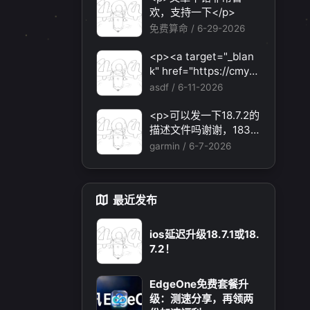
题，还有各种ai优化节
欢，支持一下</p>
点。</p>
免费算命 /
6-29-2026
<p><a target="_blan
k" href="https://cmy5.
network/register?aff=
asdf /
6-11-2026
HBVX">https://cmy5.n
etwork/register?aff=H
<p>可以发一下18.7.2的
BVX</a></p><p>建议
描述文件吗谢谢，1838
您试试草莓云机场，可
231694@qq.com</p>
garmin /
6-7-2026
以流畅观看youtube和ti
ktok，上reddit/x也没
月 2025
十一月 2025
有问题，还有各种ai优
19
篇
篇
最近发布
化节点。</p>
ios延迟升级18.7.1或18.
7.2！
EdgeOne免费套餐升
级：测速分享，再领两