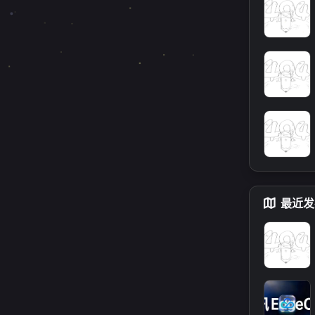
Next.js工具
0
响应式设计
0
OpenWrt
代理软件
1
1
k/r
常用命令
mysql
1
1
netw
curl
vim
linux
1
1
1
>
机
登录失败
系统恢复
1
1
和
，以
一月 2026
十二
速查表
开发人员
1
1
2
4
p>名
篇
最近发
p>
地址：
中文技术
开发助手
1
1
前端工具
1
izi
cai
Mac
微信多开
1
1
S订