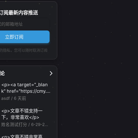
订阅最新内容推送
立即订阅
的隐私，您可以随时取消订阅
论
<p><a target="_blan
k" href="https://cmy.h
omes/register?aff=HB
asdf /
6 天前
VX">https://cmy.home
1
2
1
1
3
蓝屏防止
软件推荐
转载
UAC
Windows
s/register?aff=HBVX
<p>文章不错支持一
</a></p><p>建议您试
下，非常喜欢</p>
1
1
1
1
应用卸载
Windows更新
代码注入
Mac
试草莓云机场，可以流
姓名测试打分 /
6-29-202
畅观看youtube和tikto
6
k，上reddit/x也没有问
<p>文章不错非常喜