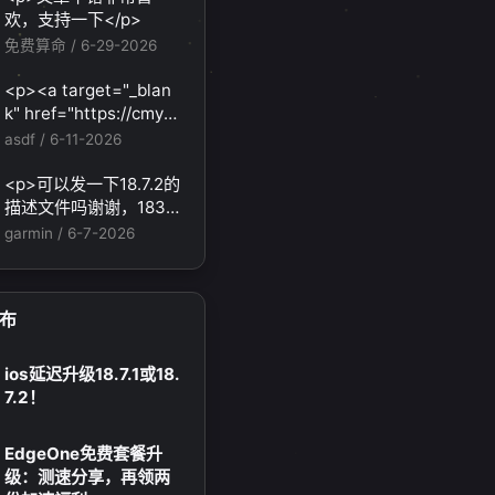
题，还有各种ai优化节
欢，支持一下</p>
点。</p>
免费算命 /
6-29-2026
<p><a target="_blan
k" href="https://cmy5.
network/register?aff=
asdf /
6-11-2026
HBVX">https://cmy5.n
etwork/register?aff=H
<p>可以发一下18.7.2的
BVX</a></p><p>建议
描述文件吗谢谢，1838
您试试草莓云机场，可
231694@qq.com</p>
garmin /
6-7-2026
以流畅观看youtube和ti
ktok，上reddit/x也没
月 2025
十一月 2025
有问题，还有各种ai优
19
篇
篇
布
化节点。</p>
ios延迟升级18.7.1或18.
7.2！
EdgeOne免费套餐升
级：测速分享，再领两