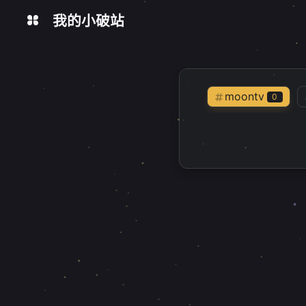
我的小破站
在线工具
今日热榜
数据统计
moontv
0
经验分享
2
乱七八糟
1
实用教程
4
开源
1
转载
1
博客定制
1
NAS
s
2