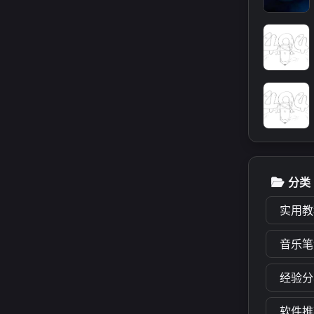
izi
ww.x
a>
izi
支付宝
BF%E
5%
htt
/upl
微信
%9
分类
97%
<p>
实用教
常
音乐笔
izi
经验分
xigu
软件推