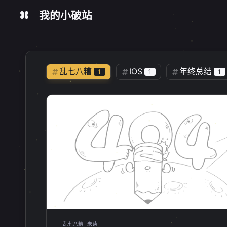
我的小破站
在线工具
今日热榜
数据统计
乱七八糟
IOS
年终总结
1
1
1
视频教程
DCM
实用教程
0
1
软件推荐
手机
转载
2
1
1
极空间
NAS
ssh
1
2
1
Windows更新
注册表操作
1
1
Docker命令
查看列表
镜像
1
1
UAC
fnos
飞牛
1
1
1
桌面应用
本地应用
1panel
1
1
乱七八糟
未读