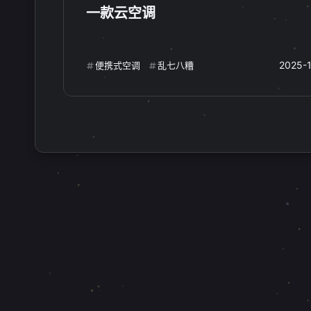
一款云空调
经典游戏
FC游戏
红白机
1
1
1
moontv
影视播放器
Next
0
0
2025-
便携式空调
乱七八糟
路由器插件
OpenWrt
代理
1
1
kafka
curl
vim
l
1
1
1
用户账户
速查表
开发人员
1
1
JavaScript库
前端工具
便
1
1
互动
最近评论
stonewu
stonewu
<p><a target="_blank"
<p>文章不错支持一下，非
href="https://cmy.homes/regi
欢</p>
ster?
4 天前
6-29-2026