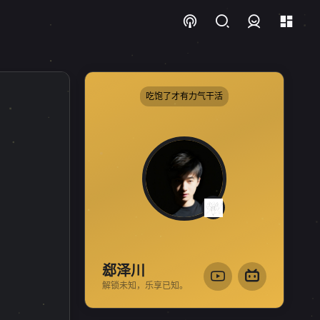
登录
吃饱了才有力气干活
1
标
1
郄泽川
解锁未知，乐享已知。