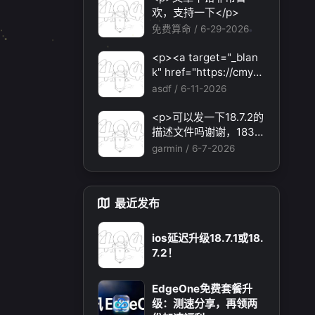
题，还有各种ai优化节
欢，支持一下</p>
点。</p>
免费算命 /
6-29-2026
<p><a target="_blan
k" href="https://cmy5.
network/register?aff=
asdf /
6-11-2026
HBVX">https://cmy5.n
etwork/register?aff=H
<p>可以发一下18.7.2的
BVX</a></p><p>建议
描述文件吗谢谢，1838
您试试草莓云机场，可
231694@qq.com</p>
garmin /
6-7-2026
以流畅观看youtube和ti
ktok，上reddit/x也没
月 2025
十一月 2025
有问题，还有各种ai优
19
篇
篇
最近发布
化节点。</p>
ios延迟升级18.7.1或18.
7.2！
EdgeOne免费套餐升
级：测速分享，再领两