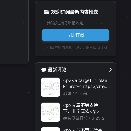
欢迎订阅最新内容推送
立即订阅
1
我们尊重您的隐私，您可以随时取消订阅
最新评论
<p><a target="_blan
k" href="https://cmy.h
omes/register?aff=HB
asdf /
4 天前
VX">https://cmy.home
1
2
1
1
3
蓝屏防止
软件推荐
转载
UAC
Windows
s/register?aff=HBVX
<p>文章不错支持一
</a></p><p>建议您试
下，非常喜欢</p>
1
1
1
1
应用卸载
Windows更新
代码注入
Mac
试草莓云机场，可以流
姓名测试打分 /
6-29-202
畅观看youtube和tikto
6
k，上reddit/x也没有问
<p>文章不错非常喜